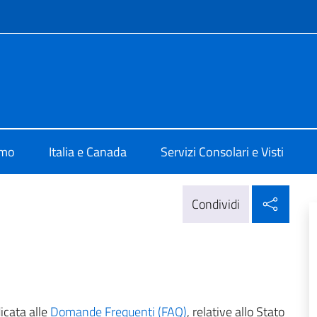
e menù
ale d'Italia Toronto
amo
Italia e Canada
Servizi Consolari e Visti
Condi
Condividi
dicata alle
Domande Frequenti (FAQ)
, relative allo Stato