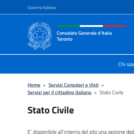
Salta al contenuto
Governo Italiano
Intestazione sito, social 
Consolato Generale d'Italia
Toronto
Il sito ufficiale del Consolato Gener
Chi si
Home
>
Servizi Consolari e Visti
>
Servizi per il cittadino italiano
>
Stato Civile
Stato Civile
E’ disponibile all’interno del sito una sezione de