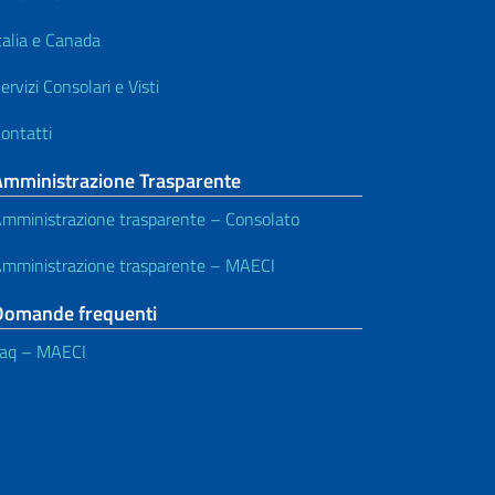
Buoni postali
talia e Canada
Autoveicoli e Patenti di guida
ervizi Consolari e Visti
Pensioni e sicurezza sociale
ontatti
Dichiarazioni di Valore in Loco per
Amministrazione Trasparente
Titoli di Studio
mministrazione trasparente – Consolato
Altre Informazioni
mministrazione trasparente – MAECI
Modulistica
Domande frequenti
aq – MAECI