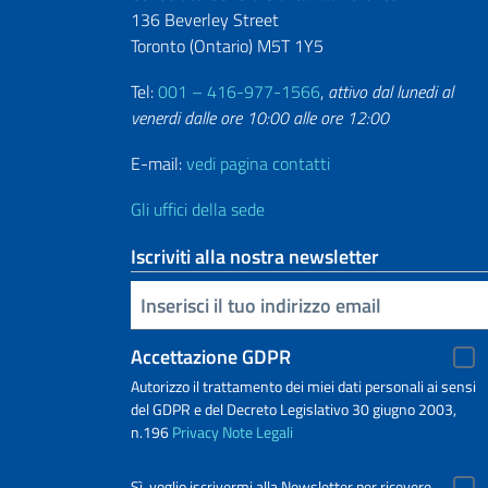
136 Beverley Street
Toronto (Ontario) M5T 1Y5
Tel:
001 – 416-977-1566
,
attivo dal lunedi al
venerdi dalle ore 10:00 alle ore 12:00
E-mail:
vedi pagina contatti
Gli uffici della sede
Iscriviti alla nostra newsletter
Inserisci la tua email
Accettazione GDPR
Autorizzo il trattamento dei miei dati personali ai sensi
del GDPR e del Decreto Legislativo 30 giugno 2003,
n.196
Privacy
Note Legali
Sì, voglio iscrivermi alla Newsletter per ricevere