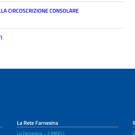
DALLA CIRCOSCRIZIONE CONSOLARE
I
La Rete Farnesina
I
La Farnesina – il MAECI
C