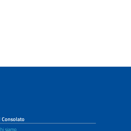
Carta d'Identità Elettronica (CIE)
Servizi notarili
Traduzione di documenti e
Apostille
Codice fiscale
Rimpatrio salme e ceneri in Italia
Assistenza ai cittadini all'estero
Informazioni Utili
Servizi elettorali
l Consolato
Esenzione doganale
hi siamo