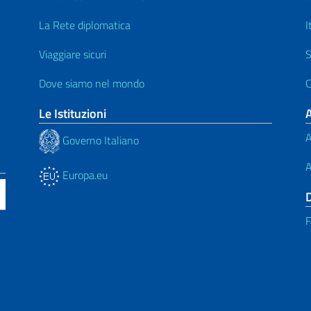
La Rete diplomatica
I
Viaggiare sicuri
S
Dove siamo nel mondo
C
Le Istituzioni
A
Governo Italiano
A
Europa.eu
F