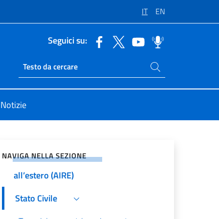
IT
EN
Seguici su:
Cerca nel sito
Ricerca sito live
Notizie
vidi sui Social Network
Passaporti
NAVIGA NELLA SEZIONE
Anagrafe degli Italiani residenti
all’estero (AIRE)
Stato Civile