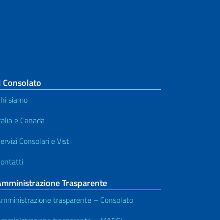
Visti Nazionali
Visti - Domande Frequenti
Visto per minori
Visa Fees
l Consolato
hi siamo
Modelli - Templates
talia e Canada
Documenti di viaggio per rifugiati
ervizi Consolari e Visti
e certificati di identità
ontatti
Richiesta di cancellazione del
provvedimento di espulsione
Amministrazione Trasparente
mministrazione trasparente – Consolato