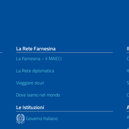
La Rete Farnesina
I
La Farnesina – il MAECI
C
La Rete diplomatica
I
Viaggiare sicuri
S
Dove siamo nel mondo
C
Le Istituzioni
A
Governo Italiano