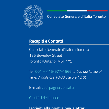
Consolato Generale d'Italia Toronto
Sezione footer
Recapiti e Contatti
Consolato Generale d’Italia a Toronto
136 Beverley Street
Toronto (Ontario) M5T 1Y5
Tel:
001 – 416-977-1566
,
attivo dal lunedi al
venerdi dalle ore 10:00 alle ore 12:00
E-mail:
vedi pagina contatti
Gli uffici della sede
Iscriviti alla nostra newsletter