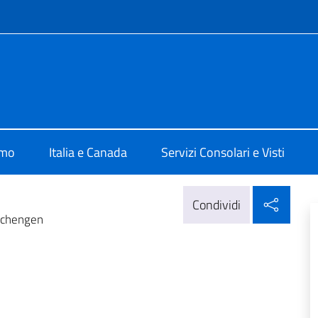
e menù
ale d'Italia Toronto
amo
Italia e Canada
Servizi Consolari e Visti
Condi
Condividi
 Schengen