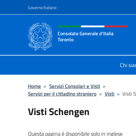
Salta al contenuto
Governo Italiano
Intestazione sito, social 
Consolato Generale d'Italia
Toronto
Il sito ufficiale del Consolato Gener
Chi si
Home
>
Servizi Consolari e Visti
>
Servizi per il cittadino straniero
>
Visti
>
Visti
Visti Schengen
Questa pagina è disponibile solo in inglese