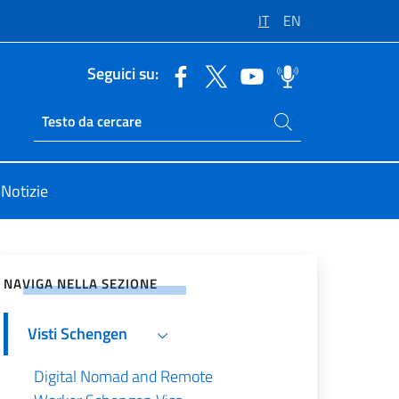
IT
EN
Seguici su:
Cerca nel sito
Ricerca sito live
Notizie
vidi sui Social Network
NAVIGA NELLA SEZIONE
Visti Schengen
Digital Nomad and Remote