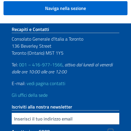
Naviga nella sezione
Sezione footer
Recapiti e Contatti
Consolato Generale d’Italia a Toronto
136 Beverley Street
Toronto (Ontario) M5T 1Y5
Tel:
001 – 416-977-1566
,
attivo dal lunedi al venerdi
dalle ore 10:00 alle ore 12:00
E-mail:
vedi pagina contatti
Gli uffici della sede
Iscriviti alla nostra newsletter
Inserisci la tua email