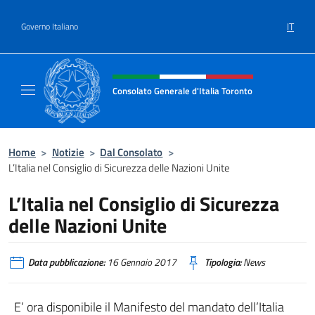
Salta al contenuto
IT
Governo Italiano
Intestazione sito, social e menù
Consolato Generale d'Italia Toronto
Il sito ufficiale del Consolato Generale d'Ita
Home
>
Notizie
>
Dal Consolato
>
L’Italia nel Consiglio di Sicurezza delle Nazioni Unite
L’Italia nel Consiglio di Sicurezza
delle Nazioni Unite
Data pubblicazione:
16 Gennaio 2017
Tipologia:
News
E’ ora disponibile il Manifesto del mandato dell’Italia