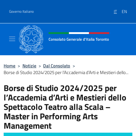
Salta al contenuto
IT
EN
Governo Italiano
Intestazione sito, social e menù
Consolato Generale d'Italia Toronto
Il sito ufficiale del Consolato Generale d'Ita
Home
>
Notizie
>
Dal Consolato
>
Borse di Studio 2024/2025 per l’Accademia d’Arti e Mestieri dello...
Borse di Studio 2024/2025 per
l’Accademia d’Arti e Mestieri dello
Spettacolo Teatro alla Scala –
Master in Performing Arts
Management