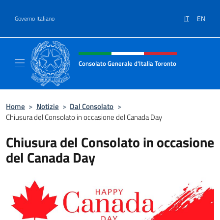
Salta al contenuto
IT
EN
Governo Italiano
Intestazione sito, social e menù
Consolato Generale d'Italia Toronto
Il sito ufficiale del Consolato Generale d'Ita
Home
>
Notizie
>
Dal Consolato
>
Chiusura del Consolato in occasione del Canada Day
Chiusura del Consolato in occasione
del Canada Day