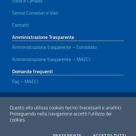
Italia e Canada
Servizi Consolari e Visti
Contatti
Amministrazione Trasparente
Amministrazione trasparente – Consolato
Amministrazione trasparente – MAECI
Domande frequenti
Faq – MAECI
Link Utili
Note legali
Privacy e cookie policy
Dichiarazione di Accessibilità
Questo sito utilizza cookies tecnici (necessari) e analitici.
Proseguendo nella navigazione accetti l'utilizzo dei
cookies.
2026 Copyright Ministero degli Affari Esteri e della Cooperazione
Internazionale
COOKIES
I CO
PREFERENZE
ACCETTO TUTTI