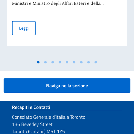
Ministri e Ministro degli Affari Esteri e della...
70° Anniversario della tragedia di Marcinelle e 25ª giornata 
Leggi
Naviga nella sezione
Sezione footer
Recapiti e Contatti
Consolato Generale d’Italia a Toronto
136 Beverley Street
Toronto (Ontario) M5T 1Y5