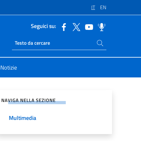
IT
EN
Seguici su:
Cerca nel sito
Ricerca sito live
Notizie
vidi sui Social Network
NAVIGA NELLA SEZIONE
Multimedia