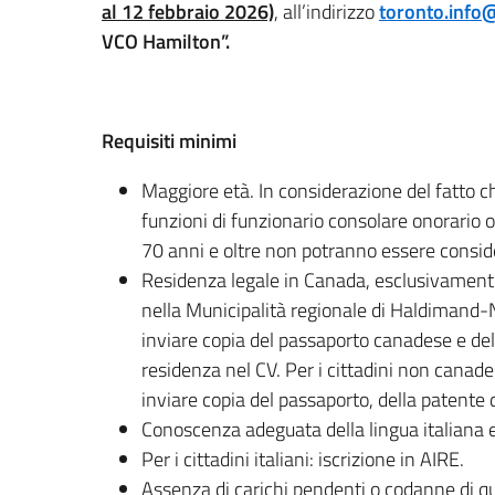
al 12 febbraio 2026)
, all’indirizzo
toronto.info@
VCO Hamilton”.
Requisiti minimi
Maggiore età. In considerazione del fatto che
funzioni di funzionario consolare onorario ol
70 anni e oltre non potranno essere consid
Residenza legale in Canada, esclusivament
nella Municipalità regionale di Haldimand-No
inviare copia del passaporto canadese e della
residenza nel CV. Per i cittadini non canadesi
inviare copia del passaporto, della patente 
Conoscenza adeguata della lingua italiana e 
Per i cittadini italiani: iscrizione in AIRE.
Assenza di carichi pendenti o codanne di qua