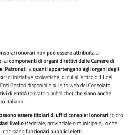
consolari onorari
non
può essere attribuita
ai
o
, ai
componenti di organi direttivi delle Camere di
ei Patronati
, a
quanti appartengano agli organi degli
tori
di iniziative scolastiche, di cui all’articolo 11 del
 Enti Gestori disponibile sul sito web del Consolato
ivi di entità
(private o pubbliche)
che siano anche
to italiano
.
ssono essere titolari di uffici consolari onorari
coloro
iasi livello
(federale, provinciale o municipale), o che
, che siano
funzionari pubblici eletti
.