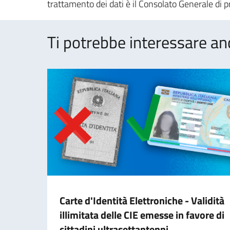
trattamento dei dati è il Consolato Generale di pr
Ti potrebbe interessare an
Carte d'Identità Elettroniche - Validità
illimitata delle CIE emesse in favore di
cittadini ultrasettantenni