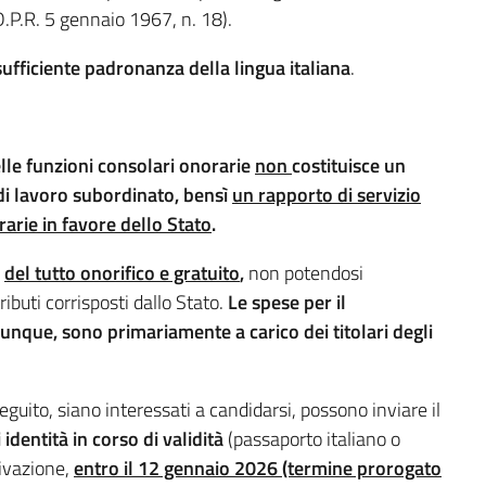
D.P.R. 5 gennaio 1967, n. 18).
sufficiente padronanza della lingua italiana
.
elle funzioni consolari onorarie
non
costituisce un
di lavoro subordinato, bensì
un rapporto di servizio
arie in favore dello Stato
.
è
del tutto onorifico e gratuito
,
non potendosi
buti corrisposti dallo Stato.
Le spese per il
unque, sono primariamente a carico dei titolari degli
seguito, siano interessati a candidarsi, possono inviare il
dentità in corso di validità
(passaporto italiano o
tivazione,
entro il 12 gennaio 2026 (termine prorogato