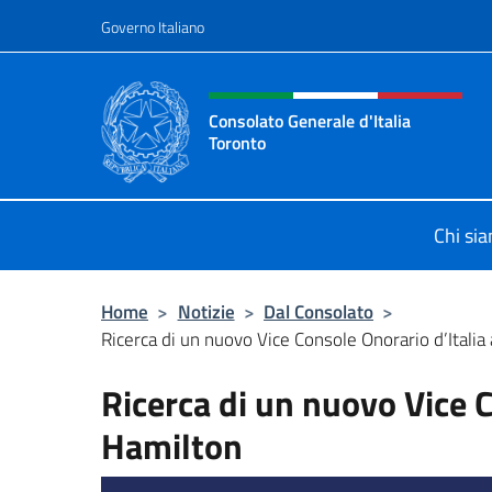
Salta al contenuto
Governo Italiano
Intestazione sito, social 
Consolato Generale d'Italia
Toronto
Il sito ufficiale del Consolato Gener
Chi si
Home
>
Notizie
>
Dal Consolato
>
Ricerca di un nuovo Vice Console Onorario d’Italia
Ricerca di un nuovo Vice C
Hamilton