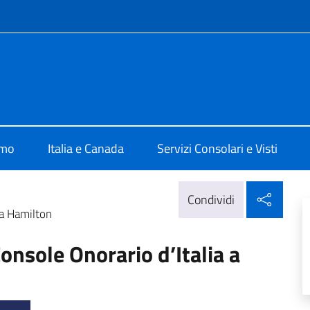
e menù
ale d'Italia Toronto
amo
Italia e Canada
Servizi Consolari e Visti
Condi
Condividi
 a Hamilton
onsole Onorario d’Italia a